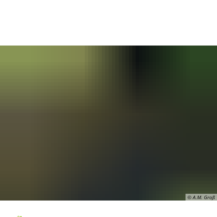
DE
© A.M. Groß