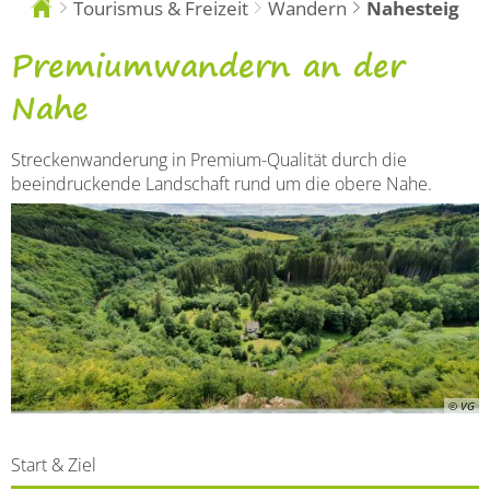
Tourismus & Freizeit
Wandern
Nahesteig
Sie
sind
hier:
Premiumwanderweg
Premiumwandern an der
Nahesteig
Nahe
Streckenwanderung in Premium-Qualität durch die
beeindruckende Landschaft rund um die obere Nahe.
© VG
Start & Ziel