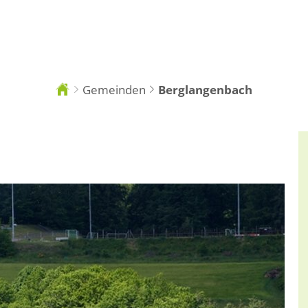
Tourismus
R
Gemeinden
Berglangenbach
Sie
sind
hier: