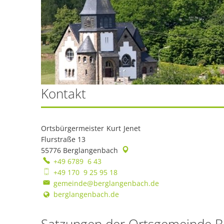
Kontakt
Ortsbürgermeister
Kurt
Jenet
Ortsbürgermeister Kurt 
Flurstraße 13
55776
Berglangenbach
+49 6789 6 43
+49 170 9 25 95 18
gemeinde@berglangenbach.de
berglangenbach.de