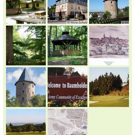
© VG
© Horst Schulz
© VG