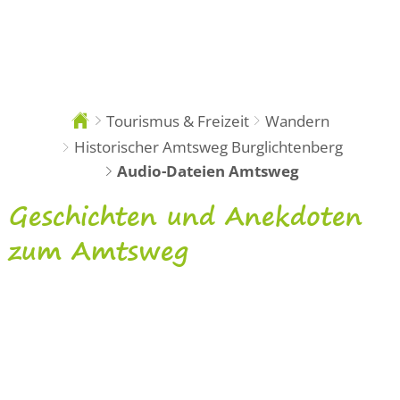
DE
Tourismus & Freizeit
Wandern
Sie
sind
Historischer Amtsweg Burglichtenberg
hier:
Audio-Dateien Amtsweg
Audio-
Geschichten und Anekdoten
Dateien
zum Amtsweg
Amtsweg