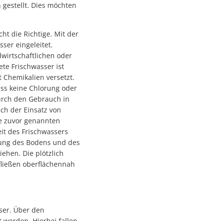
gestellt. Dies möchten
ht die Richtige. Mit der
er eingeleitet.
wirtschaftlichen oder
te Frischwasser ist
t Chemikalien versetzt.
ass keine Chlorung oder
urch den Gebrauch in
ch der Einsatz von
ie zuvor genannten
it des Frischwassers
igung des Bodens und des
hen. Die plötzlich
fließen oberflächennah
sser. Über den
 werden. Hierbei fallen