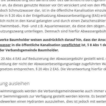
 an, da dieses genutzte Wasser vor Ort versickert und von den 
jedoch Schmutzwasser dar, ist in die öffentliche Kanalisation einzu
Die in § 20 Abs 4 der Entgeltsatzung Abwasserbeseitigung (EAS) erö
ich nicht in den Kanal gelangten und durch einen Zwischenzähler
Schwimmbad-, Pool- und z.B. Aquarienwasser, da diese den obige
utzungszwang unterliegen. Demnach sind hierfür Abwassergebüh
rke Baumholder weisen ausdrücklich darauf hin, dass der Ans
wasser
in die öffentliche Kanalisation
verpflichtet
ist, § 8 Abs 1 
der Verbandsgemeinde Baumholder.
§ 20 Abs 4 EAS auf Reduzierung der Abwassergebühr gestellt wird,
mittlung der nicht der Abwasserbeseitigungsanlage zugeführten 
setzes entsprechen, § 20 Abs 2 EAS. Die Verantwortung hierfür o
lung ausleihen
n Swimmingpools werden die Verbandsgemeindewerke auch immer w
er Swimmingpools zur Verfügung gestellt werden könnte. Es besteh
ewerken einen Hydranten auszuleihen, dies ist jedoch mit weite