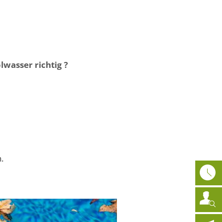
athaus
News
DE
lwasser richtig ?
.