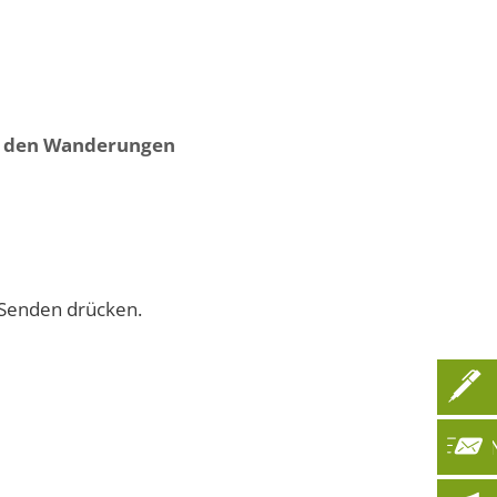
athaus
News
DE
u den Wanderungen
uf Senden drücken.