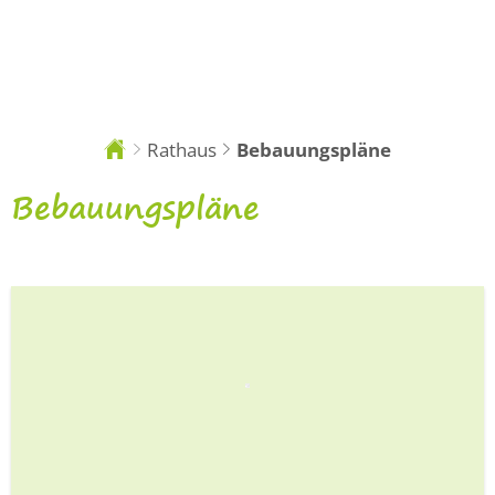
DE
Rathaus
Bebauungspläne
Sie
sind
hier:
Bebauungspläne
Bebauungspläne