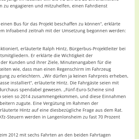
hen zu engagieren und mitzuhelfen, einen Fahrdienst
inen Bus für das Projekt beschaffen zu können“, erklärte
 dem Infoabend zeitnah mit der Umsetzung begonnen werden:
tioniert, erläuterte Ralph Hintz, Bürgerbus-Projektleiter bei
mitgliedern. Er erklärte die Wichtigkeit der
n der Kunden und ihrer Ziele, Minutenangaben für die
igkeiten wie, dass man einen Regenschirm im Fahrzeug
ung zu erleichtern. „Wir dürfen ja keinen Fahrpreis erheben,
e installiert“, erläuterte Hintz. Die Fahrgäste seien mit
it durchaus spendabel gewesen. „Fünf-Euro-Scheine sind
Euro seien so 2014 zusammengekommen, und diese Einnahmen
rbeitern zugute. Eine Vergütung im Rahmen der
rläuterte Hintz auf eine diesbezügliche Frage aus dem Rat.
 Kfz-Steuern werden in Langenlonsheim zu fast 70 Prozent
eim 2012 mit sechs Fahrten an den beiden Fahrtagen