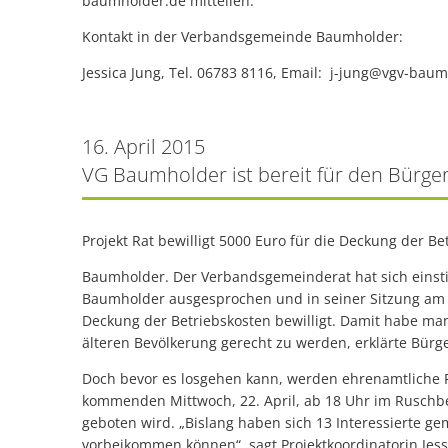
baumholder.de mitteilen.
Kontakt in der Verbandsgemeinde Baumholder:
Jessica Jung, Tel. 06783 8116, Email: j-jung@vgv-bau
16. April 2015
VG Baumholder ist bereit für den Bürge
Projekt Rat bewilligt 5000 Euro für die Deckung der Be
Baumholder. Der Verbandsgemeinderat hat sich einsti
Baumholder ausgesprochen und in seiner Sitzung am
Deckung der Betriebskosten bewilligt. Damit habe m
älteren Bevölkerung gerecht zu werden, erklärte Bürg
Doch bevor es losgehen kann, werden ehrenamtliche Fa
kommenden Mittwoch, 22. April, ab 18 Uhr im Ruschb
geboten wird. „Bislang haben sich 13 Interessierte gem
vorbeikommen können“, sagt Projektkoordinatorin Jessi