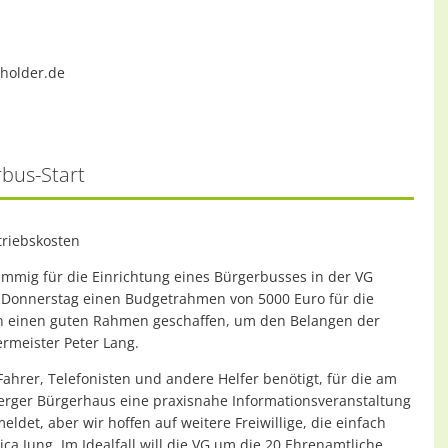
mholder.de
rbus-Start
triebskosten
mmig für die Einrichtung eines Bürgerbusses in der VG
 Donnerstag einen Budgetrahmen von 5000 Euro für die
an einen guten Rahmen geschaffen, um den Belangen der
ermeister Peter Lang.
hrer, Telefonisten und andere Helfer benötigt, für die am
erger Bürgerhaus eine praxisnahe Informationsveranstaltung
eldet, aber wir hoffen auf weitere Freiwillige, die einfach
ca Jung. Im Idealfall will die VG um die 20 Ehrenamtliche