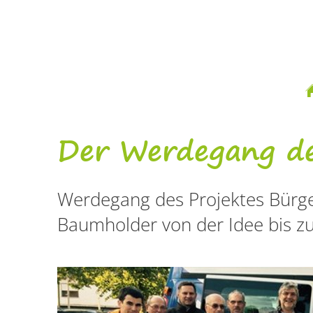
Si
si
hi
Werdegang
Der Werdegang de
des
Werdegang des Projektes Bürg
Bürgerbusses
Baumholder von der Idee bis z