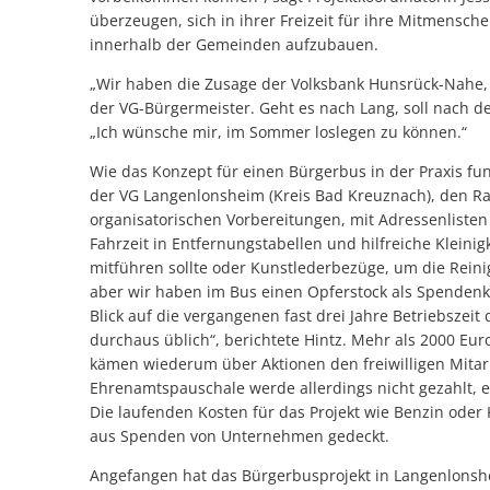
überzeugen, sich in ihrer Freizeit für ihre Mitmensc
innerhalb der Gemeinden aufzubauen.
„Wir haben die Zusage der Volksbank Hunsrück-Nahe, e
der VG-Bürgermeister. Geht es nach Lang, soll nach
„Ich wünsche mir, im Sommer loslegen zu können.“
Wie das Konzept für einen Bürgerbus in der Praxis funk
der VG Langenlonsheim (Kreis Bad Kreuznach), den Rats
organisatorischen Vorbereitungen, mit Adressenliste
Fahrzeit in Entfernungstabellen und hilfreiche Klein
mitführen sollte oder Kunstlederbezüge, um die Reinig
aber wir haben im Bus einen Opferstock als Spendenkass
Blick auf die vergangenen fast drei Jahre Betriebsze
durchaus üblich“, berichtete Hintz. Mehr als 2000 
kämen wiederum über Aktionen den freiwilligen Mita
Ehrenamtspauschale werde allerdings nicht gezahlt, e
Die laufenden Kosten für das Projekt wie Benzin oder
aus Spenden von Unternehmen gedeckt.
Angefangen hat das Bürgerbusprojekt in Langenlonsh