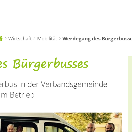
Tourismus
R
Wirtschaft
Mobilität
Werdegang des Bürgerbuss
e
nd
er:
s Bürgerbusses
erbus in der Verbandsgemeinde
um Betrieb