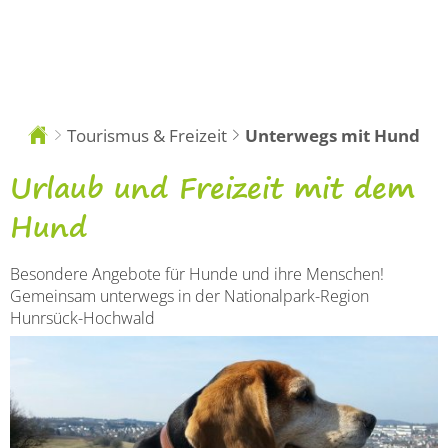
DE
Tourismus & Freizeit
Unterwegs mit Hund
Sie
sind
hier:
Freizeit-
Urlaub und Freizeit mit dem
und
Hund
Urlaubsangebote
Besondere Angebote für Hunde und ihre Menschen!
mit
Gemeinsam unterwegs in der Nationalpark-Region
Hunrsück-Hochwald
Hund