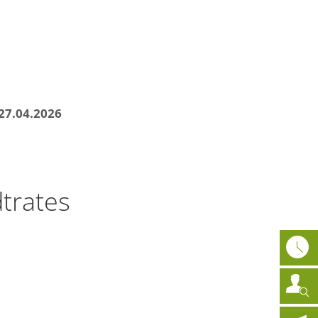
athaus
News
DE
27.04.2026
trates