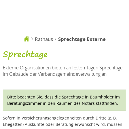
DE
Rathaus
Sprechtage Externe
Sie
sind
hier:
Sprechtage
Sprechtage
von
Externe Organisationen bieten an festen Tagen Sprechtage
externen
im Gebäude der Verbandsgemeindeverwaltung an
Organisationen
in
Bitte beachten Sie, dass die Sprechtage in Baumholder im
der
Beratungszimmer in den Räumen des Notars stattfinden.
Verbandsgemeindeverwaltung
Sofern in Versicherungsangelegenheiten durch Dritte (z. B.
Baumholder
Ehegatten) Auskünfte oder Beratung erwünscht wird, müssen