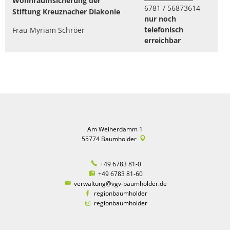
Wohnraumsicherung der
6781 / 56873614
Stiftung Kreuznacher Diakonie
nur noch
telefonisch
Frau Myriam Schröer
erreichbar
Am Weiherdamm 1
55774
Baumholder
+49 6783 81-0
+49 6783 81-60
verwaltung@vgv-baumholder.de
regionbaumholder
regionbaumholder