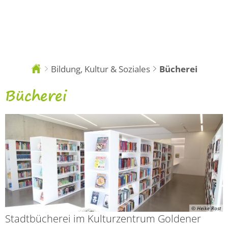
DE
Bildung, Kultur & Soziales
Bücherei
Sie
sind
hier:
Bücherei
Bücherei
© Heike Rost
Stadtbücherei im Kulturzentrum Goldener