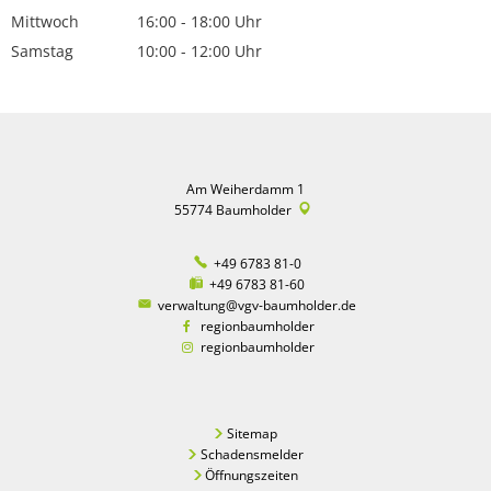
Mittwoch
16:00
-
18:00
Uhr
Von 16:00 bis 18:00 Uhr
Samstag
10:00
-
12:00
Uhr
Von 10:00 bis 12:00 Uhr
Am Weiherdamm 1
55774
Baumholder
+49 6783 81-0
+49 6783 81-60
verwaltung@vgv-baumholder.de
regionbaumholder
regionbaumholder
Sitemap
Schadensmelder
Öffnungszeiten