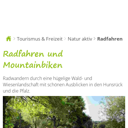
DE
EN
Tourismus & Freizeit
Natur aktiv
Radfahren
Sie
sind
hier:
Radwege
Radfahren und
und
Mountainbiken
Freizeittipps
Radwandern durch eine hügelige Wald- und
für
Wiesenlandschaft mit schönen Ausblicken in den Hunsrück
und die Pfalz.
Radler