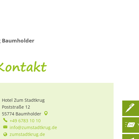
athaus
News
DE
g Baumholder
Kontakt
Hotel Zum Stadtkrug
Poststraße 12
55774
Baumholder
+49 6783 10 10
info@zumstadtkrug.de
zumstadtkrug.de