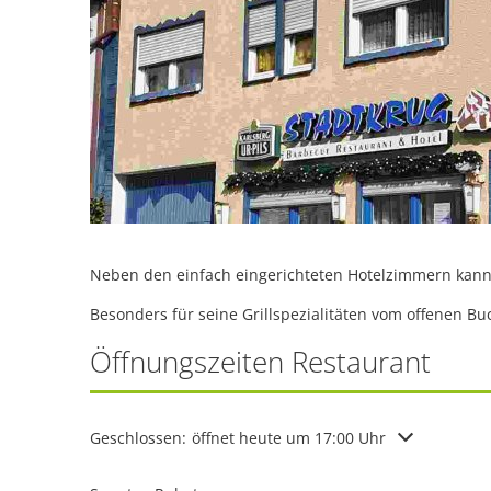
Neben den einfach eingerichteten Hotelzimmern kann
Besonders für seine Grillspezialitäten vom offenen Bu
Öffnungszeiten Restaurant
Klicken, um weitere Öffnungs- oder Schließzeiten au
Geschlossen:
öffnet heute um 17:00 Uhr