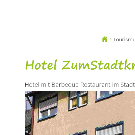
Tourismus
Sie
sind
hier:
Hotel
Hotel ZumStadtk
Zum
Hotel mit Barbeque-Restaurant im Stad
Stadtkrug
Baumholder